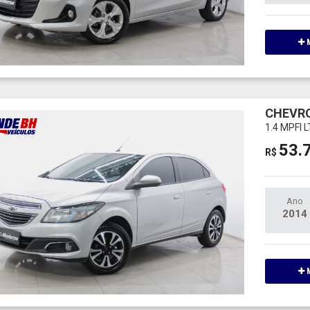
M
CHEVRO
1.4 MPFI 
53.
R$
Ano
2014
M