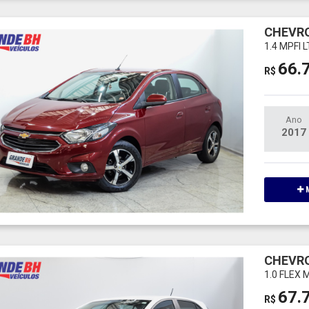
CHEVRO
1.4 MPFI 
66.
R$
Ano
2017
M
CHEVRO
1.0 FLEX
67.
R$