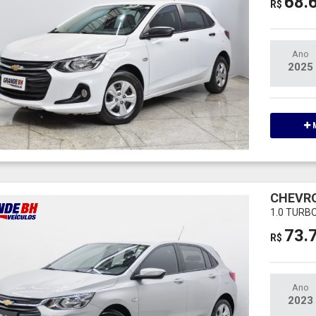
68.
R$
Ano
2025
M
CHEVRO
1.0 TURB
73.
R$
Ano
2023