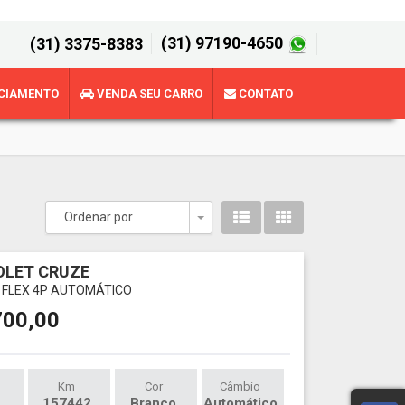
(31) 97190-4650
(31) 3375-8383
CIAMENTO
VENDA SEU CARRO
CONTATO
Ordenar por
Toggle Dropdown
OLET CRUZE
6V FLEX 4P AUTOMÁTICO
700,00
Km
Cor
Câmbio
157442
Branco
Automático