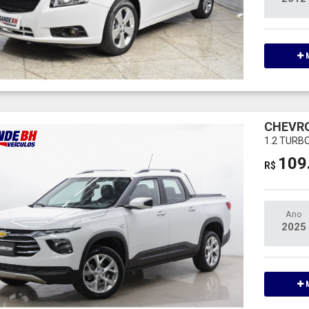
M
CHEVR
1.2 TURB
109
R$
Ano
2025
M